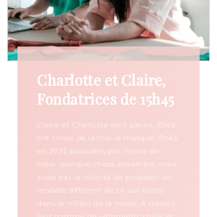
Charlotte et Claire,
Fondatrices de 15h45
Claire et Charlotte sont sœurs. Elles
ont choisi de lancer la marque 15h45
en 2021, poussées par l'envie de
créer quelque chose ensemble mais
aussi par la volonté de proposer un
modèle différent de ce qui existe
dans le milieu de la mode. A travers
leur gamme de vêtements stylés et