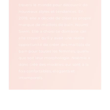
travers le monde pour découvrir de
nouveaux styles et tendances. En
2018, elle a décidé de créer sa propre
marque de maillots de bain, Noumi
Swim. Elle a choisi ce domaine car
elle croyait qu'il y avait une réelle
opportunité de créer des maillots de
bain pour toutes les femmes, quelle
que soit leur morphologie. Noémie a
donc créé des modèles qui sont à la
fois confortables, élégants et
intemporels.