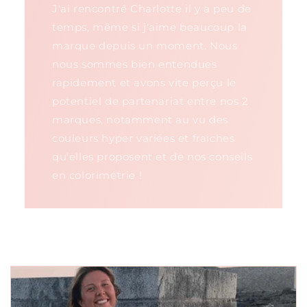
J'ai rencontré Charlotte il y a peu de
temps, même si j'aime beaucoup la
marque depuis un moment. Nous
nous sommes bien entendues
rapidement et avons vite perçu le
potentiel de partenariat entre nos 2
marques, notamment au vu des
couleurs hyper variées et fraiches
qu'elles proposent et de nos conseils
en colorimétrie !