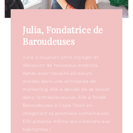
Julia, Fondatrice de
Baroudeuses
Julia a toujours aimé voyager et
découvrir de nouveaux endroits.
Après avoir travaillé plusieurs
années dans une entreprise de
marketing, elle a décidé de se lancer
dans l'entrepreneuriat. Elle a fondé
Baroudeuses à Cape Town en
imaginant sa première combinaison.
Elle propose même ses créations aux
habitantes !