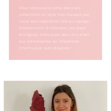
Vous retrouverez ainsi dans ses
collections un style très marqué par
toute son inspiration liée au voyage
(notamment le Vietnam, son pays
d'origine), mais aussi des clins d'œil
aux Demoiselles du Téléphone,
Charmed et tant d'autres !