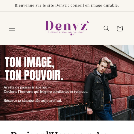
et
Bienvenue sur le site Denyz : conseil en image durable.
passer
au
contenu
Panier