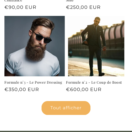
Prix
€90,00 EUR
Prix
€250,00 EUR
habituel
habituel
Formule n°3 - Le Power Dressing
Formule n°2 - Le Coup de Boost
Prix
€350,00 EUR
Prix
€600,00 EUR
habituel
habituel
Tout afficher