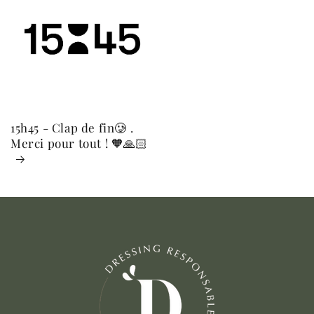
15h45 - Clap de fin🥲 .
Merci pour tout ! 🧡🙏🏻